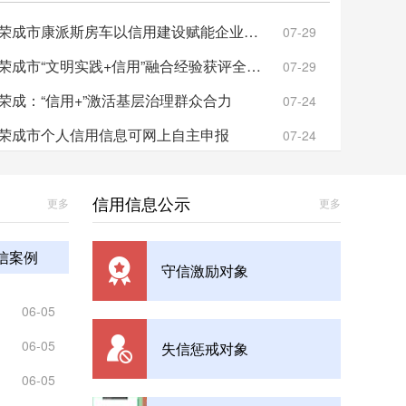
荣成市康派斯房车以信用建设赋能企业高质量发展
07-29
荣成市“文明实践+信用”融合经验获评全省优秀
07-29
荣成：“信用+”激活基层治理群众合力
07-24
成市召开2025年第四期美德信用新闻发布会
荣成市个人信用信息可网上自主申报
07-24
信用信息公示
更多
更多
信案例
守信激励对象
06-05
06-05
失信惩戒对象
06-05