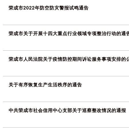
荣成市2022年防空防灾警报试鸣通告
荣成市关于开展十四大重点行业领域专项整治行动的通
荣成市人民法院关于疫情防控期间诉讼服务事项安排的
关于有序恢复生产生活秩序的通告
中共荣成市社会信用中心支部关于巡察整改情况的通报